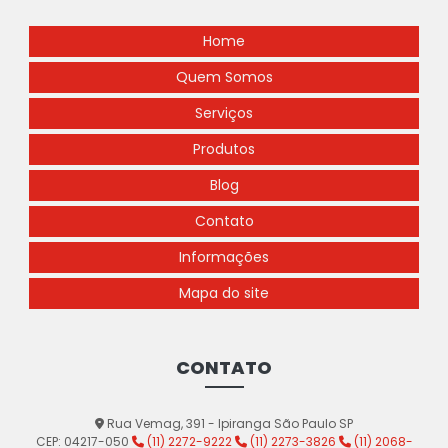
Home
Quem Somos
Serviços
Produtos
Blog
Contato
Informações
Mapa do site
CONTATO
Rua Vemag, 391 - Ipiranga São Paulo SP
CEP: 04217-050
(11) 2272-9222
(11) 2273-3826
(11) 2068-