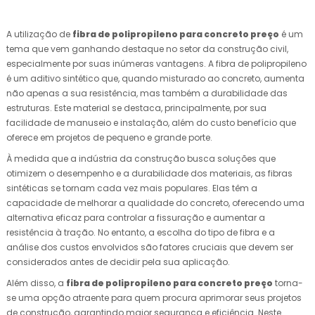
A utilização de
fibra de polipropileno para concreto preço
é um
tema que vem ganhando destaque no setor da construção civil,
especialmente por suas inúmeras vantagens. A fibra de polipropileno
é um aditivo sintético que, quando misturado ao concreto, aumenta
não apenas a sua resistência, mas também a durabilidade das
estruturas. Este material se destaca, principalmente, por sua
facilidade de manuseio e instalação, além do custo benefício que
oferece em projetos de pequeno e grande porte.
À medida que a indústria da construção busca soluções que
otimizem o desempenho e a durabilidade dos materiais, as fibras
sintéticas se tornam cada vez mais populares. Elas têm a
capacidade de melhorar a qualidade do concreto, oferecendo uma
alternativa eficaz para controlar a fissuração e aumentar a
resistência à tração. No entanto, a escolha do tipo de fibra e a
análise dos custos envolvidos são fatores cruciais que devem ser
considerados antes de decidir pela sua aplicação.
Além disso, a
fibra de polipropileno para concreto preço
torna-
se uma opção atraente para quem procura aprimorar seus projetos
de construção, garantindo maior segurança e eficiência. Neste