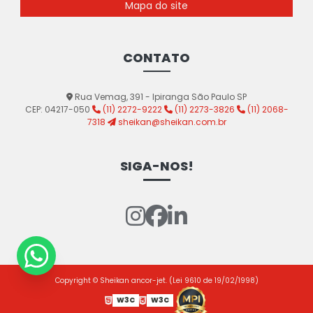
Mapa do site
CONTATO
Rua Vemag, 391 - Ipiranga São Paulo SP
CEP: 04217-050
(11) 2272-9222
(11) 2273-3826
(11) 2068-
7318
sheikan@sheikan.com.br
SIGA-NOS!
Copyright © Sheikan ancor-jet. (Lei 9610 de 19/02/1998)
W3C
W3C