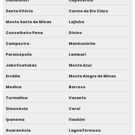
Itambacuri
Itapecerica
Macrofibra sintética estrutural
Santa Vitória
Carmo do Rio Claro
Macrofibra de vidro
Monte Santo de Minas
Lajinha
Conselheiro Pena
Divino
Mangote para bombeamento de concreto
Campestre
Manhumirim
Mangote para concreto
Paraisópolis
Lambari
Mangote de projetado
Jaboticatubas
Monte Azul
Máquina bombear concreto
Ervália
Monte Alegre de Minas
Medina
Barroso
Máquina de bombear concreto pequena
Turmalina
Vazante
Máquina de concreto projetado preço
Simonésia
Caraí
Máquina de projeção de concreto
Ipanema
Itaobim
Máquina de projeção de concreto refratário
Guaranésia
Lagoa Formosa