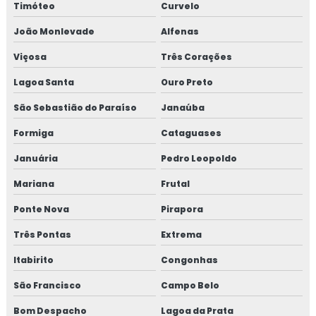
Timóteo
Curvelo
Fibra metálica para concreto
João Monlevade
Alfenas
Fibra metálica onde comprar
Viçosa
Três Corações
Fibra para misturar no concreto
Lagoa Santa
Ouro Preto
Fibra para pisos de concreto
São Sebastião do Paraíso
Janaúba
Formiga
Cataguases
Fibra polipropileno concreto
Januária
Pedro Leopoldo
Fibra de polipropileno para concreto preço
Mariana
Frutal
Fibra para reboco
Ponte Nova
Pirapora
Fibra sintética para concreto
Três Pontas
Extrema
Itabirito
Congonhas
Fibra sintética estrutural
São Francisco
Campo Belo
Fibra vidro concreto
Bom Despacho
Lagoa da Prata