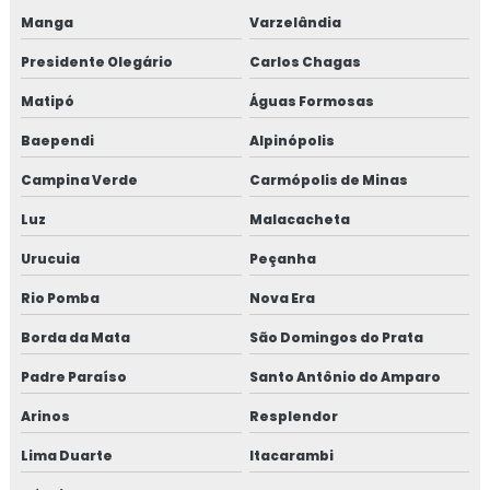
Manga
Varzelândia
Máquina de projetar concreto
Presidente Olegário
Carlos Chagas
Micro fibra para concreto
Matipó
Águas Formosas
Microfibra concreto
Baependi
Alpinópolis
Microfibra para concreto preço
Campina Verde
Carmópolis de Minas
Luz
Malacacheta
Microfibra para pisos
Urucuia
Peçanha
Microfibra polipropileno para concreto
Rio Pomba
Nova Era
Microfibra de polipropileno para piso
Borda da Mata
São Domingos do Prata
Microfibra sintética para concreto
Padre Paraíso
Santo Antônio do Amparo
Arinos
Resplendor
Microfibra de vidro para concreto
Lima Duarte
Itacarambi
Mini bomba de concreto