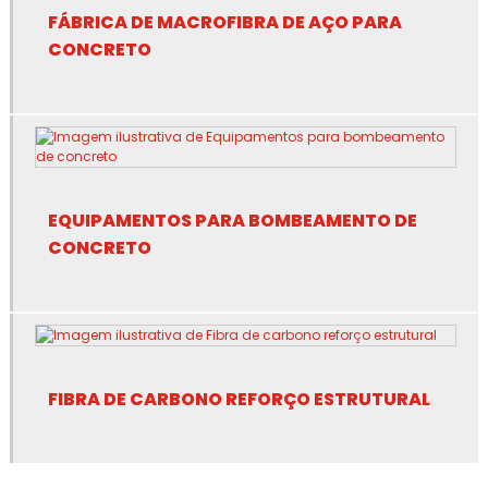
FÁBRICA DE MACROFIBRA DE AÇO PARA
Bomba de lançamento de concreto
CONCRETO
Bomba de lançar concreto
Bomba de projeção
Bomba de projeção de argamassa
EQUIPAMENTOS PARA BOMBEAMENTO DE
Bomba de projeção de concreto
CONCRETO
Bomba de projeção de concreto seco
Bomba de projetado
Bomba de projetar concreto
FIBRA DE CARBONO REFORÇO ESTRUTURAL
Bombeadora de concreto
Bombeamento de concreto com ar comprimido