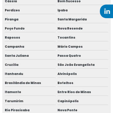
Cássia
Bom Sucesso
Preço bomba de concreto
Perdizes
Ipaba
Preço de fibra de carbono para reforço estrutural
Piranga
Santa Margarida
Poço Fundo
Nova Resende
Reforço estrutural em fibra de carbono
Raposos
Tocantins
Reforço fibra de carbono
Campanha
Mário Campos
Santa Juliana
Passa Quatro
Cruzília
São João Evangelista
Itanhandu
Alvinópolis
Brasilândia de Minas
Botelhos
Itamonte
Entre Rios de Minas
Tarumirim
Capinópolis
Rio Piracicaba
Nova Ponte