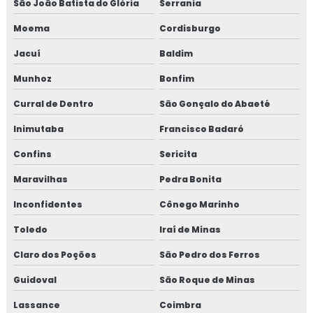
São João Batista do Glória
Serrania
Moema
Cordisburgo
Jacuí
Baldim
Munhoz
Bonfim
Curral de Dentro
São Gonçalo do Abaeté
Inimutaba
Francisco Badaró
Confins
Sericita
Maravilhas
Pedra Bonita
Inconfidentes
Cônego Marinho
Toledo
Iraí de Minas
Claro dos Poções
São Pedro dos Ferros
Guidoval
São Roque de Minas
Lassance
Coimbra