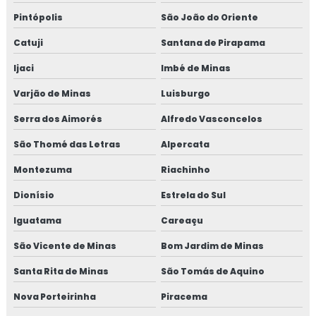
Pintópolis
São João do Oriente
Catuji
Santana de Pirapama
Ijaci
Imbé de Minas
Varjão de Minas
Luisburgo
Serra dos Aimorés
Alfredo Vasconcelos
São Thomé das Letras
Alpercata
Montezuma
Riachinho
Dionísio
Estrela do Sul
Iguatama
Careaçu
São Vicente de Minas
Bom Jardim de Minas
Santa Rita de Minas
São Tomás de Aquino
Nova Porteirinha
Piracema