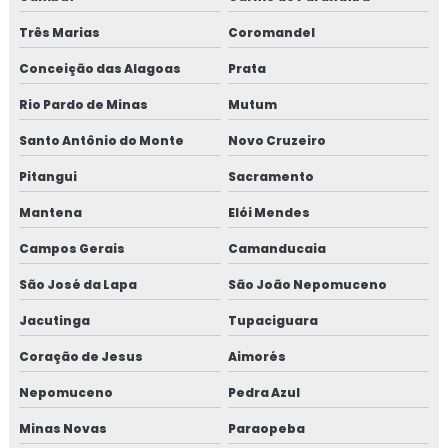
Fornecedor de microfibra de aço para concreto
Três Marias
Coromandel
Fornecedor de microfibra de aço para concreto em sp
Conceição das Alagoas
Prata
Rio Pardo de Minas
Mutum
Fornecedor de microfibra para concreto
Santo Antônio do Monte
Novo Cruzeiro
Fornecedor de peças de bomba de concreto
Pitangui
Sacramento
Fornecedor de peças de bomba de concreto em sp
Mantena
Elói Mendes
Macro fibra concreto
Campos Gerais
Camanducaia
São José da Lapa
São João Nepomuceno
Macro fibra de polipropileno
Jacutinga
Tupaciguara
Macrofibra
Coração de Jesus
Aimorés
Macrofibra de aço
Nepomuceno
Pedra Azul
Macrofibra concreto
Minas Novas
Paraopeba