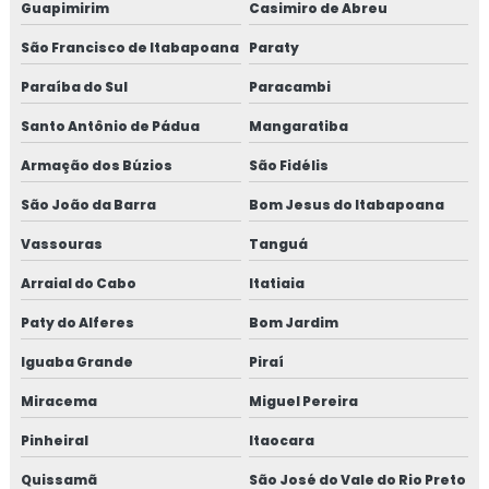
Fábrica de bomba de concreto projetado
Guapimirim
Casimiro de Abreu
São Francisco de Itabapoana
Paraty
Fábrica de bomba para concreto em sp
Paraíba do Sul
Paracambi
Fábrica de fibra de aço para concreto
Santo Antônio de Pádua
Mangaratiba
Fábrica de fibra de aço para concreto em sp
Armação dos Búzios
São Fidélis
Fábrica de fibra para concreto
São João da Barra
Bom Jesus do Itabapoana
Vassouras
Tanguá
Fábrica de fibra para concreto em sp
Arraial do Cabo
Itatiaia
Fábrica de fibra estrutural
Paty do Alferes
Bom Jardim
Fábrica de fibra metálica para concreto
Iguaba Grande
Piraí
Fábrica de fibra metálica para concreto em sp
Miracema
Miguel Pereira
Pinheiral
Itaocara
Fábrica de fibra sintética para concreto
Quissamã
São José do Vale do Rio Preto