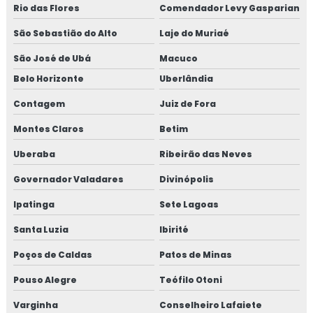
Fabricante de fibra para concreto em sp
Rio das Flores
Comendador Levy Gasparian
São Sebastião do Alto
Laje do Muriaé
Fabricante de fibra estrutural
São José de Ubá
Macuco
Fabricante de fibra metálica para concreto
Belo Horizonte
Uberlândia
Fabricante de fibra metálica para concreto em sp
Contagem
Juiz de Fora
Montes Claros
Betim
Fabricante de fibra sintética para concreto
Uberaba
Ribeirão das Neves
Fabricante de fibra sintética para concreto em sp
Governador Valadares
Divinópolis
Fabricante de macrofibra de aço para concreto
Ipatinga
Sete Lagoas
Fabricante de macrofibra de aço para concreto em sp
Santa Luzia
Ibirité
Poços de Caldas
Patos de Minas
Fibra de aço para concreto
Pouso Alegre
Teófilo Otoni
Fibra de aço para concreto preço
Varginha
Conselheiro Lafaiete