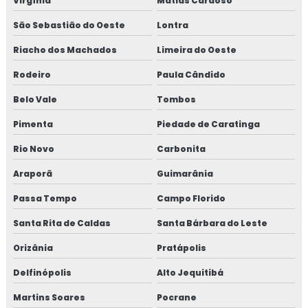
Virgínia
Matias Cardoso
São Sebastião do Oeste
Lontra
Riacho dos Machados
Limeira do Oeste
Rodeiro
Paula Cândido
Belo Vale
Tombos
Pimenta
Piedade de Caratinga
Rio Novo
Carbonita
Araporã
Guimarânia
Passa Tempo
Campo Florido
Santa Rita de Caldas
Santa Bárbara do Leste
Orizânia
Pratápolis
Delfinópolis
Alto Jequitibá
Martins Soares
Pocrane