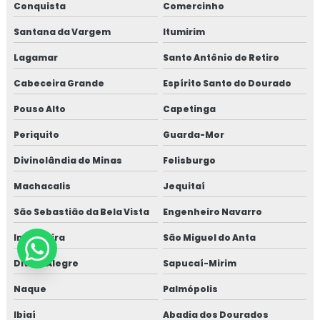
Conquista
Comercinho
Santana da Vargem
Itumirim
Lagamar
Santo Antônio do Retiro
Cabeceira Grande
Espírito Santo do Dourado
Pouso Alto
Capetinga
Periquito
Guarda-Mor
Divinolândia de Minas
Felisburgo
Machacalis
Jequitaí
São Sebastião da Bela Vista
Engenheiro Navarro
Indaiabira
São Miguel do Anta
Divisa Alegre
Sapucaí-Mirim
Naque
Palmópolis
Ibiaí
Abadia dos Dourados