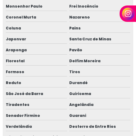
Monsenhor Paulo
Frei Inocêncio
Coronel Murta
Nazareno
Coluna
Pains
Japonvar
Santa Cruz de Minas
Araponga
Pavão
Florestal
Delfim Moreira
Formoso
Tiros
Reduto
Durandé
São José da Barra
Guiricema
Tiradentes
Angelândia
Senador Firmino
Guarani
Verdelândia
Desterro de Entre Rios