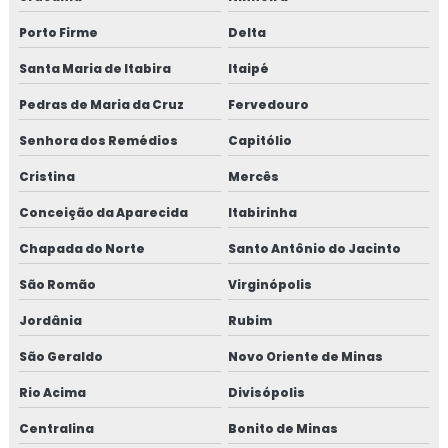
Porto Firme
Delta
Santa Maria de Itabira
Itaipé
Pedras de Maria da Cruz
Fervedouro
Senhora dos Remédios
Capitólio
Cristina
Mercês
Conceição da Aparecida
Itabirinha
Chapada do Norte
Santo Antônio do Jacinto
São Romão
Virginópolis
Jordânia
Rubim
São Geraldo
Novo Oriente de Minas
Rio Acima
Divisópolis
Centralina
Bonito de Minas