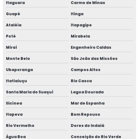
Itaguara
Carmo de Minas
Guapé
Itinga
Ataléia
Itapagipe
Poté
Mirabela
Miraí
Engenheiro Caldas
Monte Belo
São João das Missões
Ubaporanga
Campos Altos
Itatiaiuçu
Rio Casca
Santa Maria do Suaçuí
Lagoa Dourada
Ilicínea
Mar de Espanha
Itapeva
Bom Repouso
Rio Vermelho
Dores do Indaiá
Água Boa
Conceição do Rio Verde