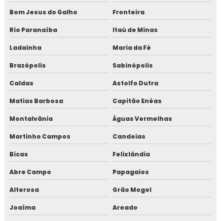
Bom Jesus do Galho
Fronteira
Rio Paranaíba
Itaú de Minas
Ladainha
Maria da Fé
Brazópolis
Sabinópolis
Caldas
Astolfo Dutra
Matias Barbosa
Capitão Enéas
Montalvânia
Águas Vermelhas
Martinho Campos
Candeias
Bicas
Felixlândia
Abre Campo
Papagaios
Alterosa
Grão Mogol
Joaíma
Areado