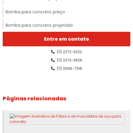
Bomba para concreto preço
Bomba para concreto projetado
Bomba para concreto projetado via úmida
Entre em contato
Bomba para concreto usinado
(11) 2272-9222
(11) 2273-3826
Bomba de concreto valor
(11) 2068-7318
Bomba para concreto a venda
Bomba cp6
Páginas relacionadas
Bomba estacionária para concreto
Bomba para jogar concreto
Bomba lança para concreto