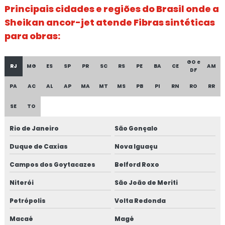
Principais cidades e regiões do Brasil onde a
Sheikan ancor-jet atende Fibras sintéticas
Concreto projetado equipamentos
para obras:
Distribuidora de fibra para concreto
GO e
Distribuidora de fibra para concreto em sp
RJ
MG
ES
SP
PR
SC
RS
PE
BA
CE
AM
DF
PA
AC
AL
AP
MA
MT
MS
PB
PI
RN
RO
RR
Distribuidora de fibra sintética para concreto
SE
TO
Distribuidora de fibra sintética para concreto em sp
Rio de Janeiro
São Gonçalo
Empresa de bomba de concreto projetado
Duque de Caxias
Nova Iguaçu
Empresa de bomba de concreto em sp
Campos dos Goytacazes
Belford Roxo
Empresa de fibra de aço para concreto
Niterói
São João de Meriti
Petrópolis
Volta Redonda
Empresa de fibra de aço para concreto em sp
Macaé
Magé