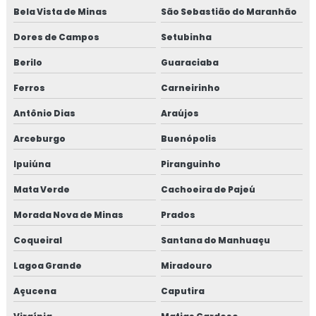
Bela Vista de Minas
São Sebastião do Maranhão
Dores de Campos
Setubinha
Berilo
Guaraciaba
Ferros
Carneirinho
Antônio Dias
Araújos
Arceburgo
Buenópolis
Ipuiúna
Piranguinho
Mata Verde
Cachoeira de Pajeú
Morada Nova de Minas
Prados
Coqueiral
Santana do Manhuaçu
Lagoa Grande
Miradouro
Açucena
Caputira