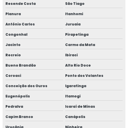
Resende Costa
São Tiago
Planura
Itanhomi
Antônio Carlos
Juruaia
Congonhal
Pirapetinga
Jacinto
Carmo da Mata
Recreio
Ibiraci
Bueno Brandão
Alto Rio Doce
Coroaci
Ponto dos Volantes
Conceição dos Ouros
Igaratinga
Eugenópolis
Itamogi
Pedralva
Icaraí de Minas
Capim Branco
Canápolis
Urucânia
Ninheira