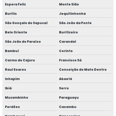
Espera Feliz
Monte Sião
Macrofibra concreto polipropileno
Buritis
Jequitinhonha
Macrofibra para concreto preço
São Gonçalo do Sapucaí
São João da Ponte
Macrofibra estrutural
Belo Oriente
Buritizeiro
Macrofibra estrutural para concreto
São João do Paraíso
Carandaí
Bambuí
Corinto
Macrofibra para piso
Carmo do Cajuru
Francisco Sá
Macrofibra para pisos de concreto
Raul Soares
Conceição do Mato Dentro
Macrofibra de polipropileno
Inhapim
Abaeté
Macrofibra de polipropileno para concreto
Ibiá
Serro
Muzambinho
Paraguaçu
Macrofibra sintética
Perdões
Caxambu
Macrofibra sintética para concreto