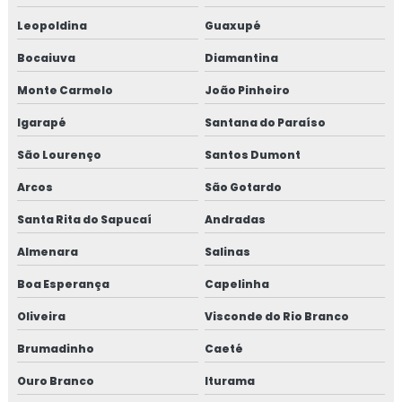
Fibra de vidro para concreto preço
Leopoldina
Guaxupé
Fibra de vidro estrutural
Bocaiuva
Diamantina
Monte Carmelo
João Pinheiro
Fibra de vidro para reboco
Igarapé
Santana do Paraíso
Fibras sintéticas para obras
São Lourenço
Santos Dumont
Fornecedor de bomba para concreto
Arcos
São Gotardo
Fornecedor de bomba de concreto projetado
Santa Rita do Sapucaí
Andradas
Almenara
Salinas
Fornecedor de bomba de concreto projetado em sp
Boa Esperança
Capelinha
Fornecedor de bomba para concreto em sp
Oliveira
Visconde do Rio Branco
Fornecedor de fibra para concreto
Brumadinho
Caeté
Fornecedor de fibra para concreto em sp
Ouro Branco
Iturama