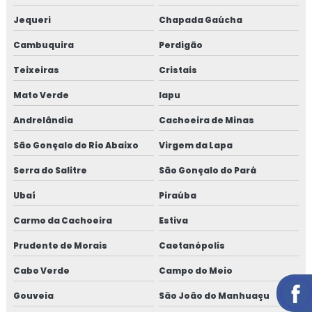
Jequeri
Chapada Gaúcha
Cambuquira
Perdigão
Teixeiras
Cristais
Mato Verde
Iapu
Andrelândia
Cachoeira de Minas
São Gonçalo do Rio Abaixo
Virgem da Lapa
Serra do Salitre
São Gonçalo do Pará
Ubaí
Piraúba
Carmo da Cachoeira
Estiva
Prudente de Morais
Caetanópolis
Cabo Verde
Campo do Meio
Gouveia
São João do Manhuaçu