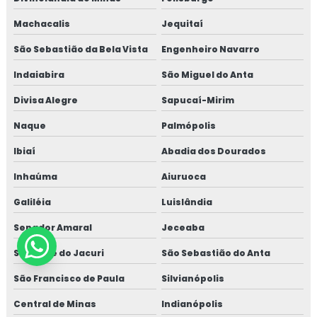
Machacalis
Jequitaí
São Sebastião da Bela Vista
Engenheiro Navarro
Indaiabira
São Miguel do Anta
Divisa Alegre
Sapucaí-Mirim
Naque
Palmópolis
Ibiaí
Abadia dos Dourados
Inhaúma
Aiuruoca
Galiléia
Luislândia
Senador Amaral
Jeceaba
São José do Jacuri
São Sebastião do Anta
São Francisco de Paula
Silvianópolis
Central de Minas
Indianópolis