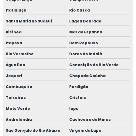
Itatiaiuçu
Rio Casca
Santa Maria do Suaçuí
Lagoa Dourada
Ilicínea
Mar de Espanha
Itapeva
Bom Repouso
Rio Vermelho
Dores do Indaiá
Água Boa
Conceição do Rio Verde
Jequeri
Chapada Gaúcha
Cambuquira
Perdigão
Teixeiras
Cristais
Mato Verde
Iapu
Andrelândia
Cachoeira de Minas
São Gonçalo do Rio Abaixo
Virgem da Lapa