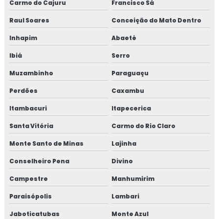
Carmo do Cajuru
Francisco Sá
Raul Soares
Conceição do Mato Dentro
Macrofibra de polipropileno
Inhapim
Abaeté
Macrofibra de polipropileno para concreto
Ibiá
Serro
Macrofibra sintética
Muzambinho
Paraguaçu
Macrofibra sintética para concreto
Perdões
Caxambu
Itambacuri
Itapecerica
Macrofibra sintética estrutural
Santa Vitória
Carmo do Rio Claro
Macrofibra de vidro
Monte Santo de Minas
Lajinha
Mangote para bombeamento de concreto
Conselheiro Pena
Divino
Mangote para concreto
Campestre
Manhumirim
Paraisópolis
Lambari
Mangote de projetado
Jaboticatubas
Monte Azul