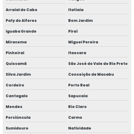
Fábrica de fibra estrutural
Arraial do Cabo
Itatiaia
Paty do Alferes
Bom Jardim
Fábrica de fibra metálica para concreto
Iguaba Grande
Piraí
Fábrica de fibra metálica para concreto em sp
Miracema
Miguel Pereira
Fábrica de fibra sintética para concreto
Pinheiral
Itaocara
Fábrica de fibra sintética para concreto em sp
Quissamã
São José do Vale do Rio Preto
Silva Jardim
Conceição de Macabu
Fábrica de macrofibra de aço para concreto
Cordeiro
Porto Real
Fábrica de macrofibra de aço para concreto em sp
Cantagalo
Sapucaia
Fábrica de macrofibra para concreto
Mendes
Rio Claro
Fábricação de fibra para concreto
Porciúncula
Carmo
Sumidouro
Natividade
Fabricante de bomba para concreto