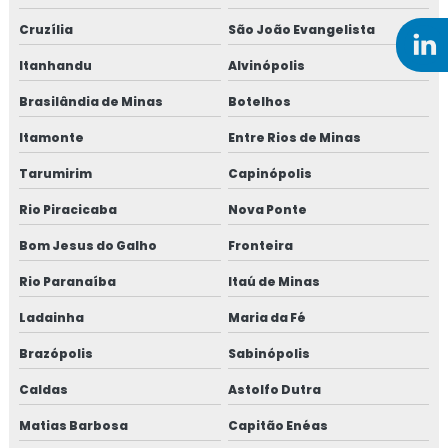
Cruzília
São João Evangelista
Itanhandu
Alvinópolis
Brasilândia de Minas
Botelhos
Itamonte
Entre Rios de Minas
Tarumirim
Capinópolis
Rio Piracicaba
Nova Ponte
Bom Jesus do Galho
Fronteira
Rio Paranaíba
Itaú de Minas
Ladainha
Maria da Fé
Brazópolis
Sabinópolis
Caldas
Astolfo Dutra
Matias Barbosa
Capitão Enéas