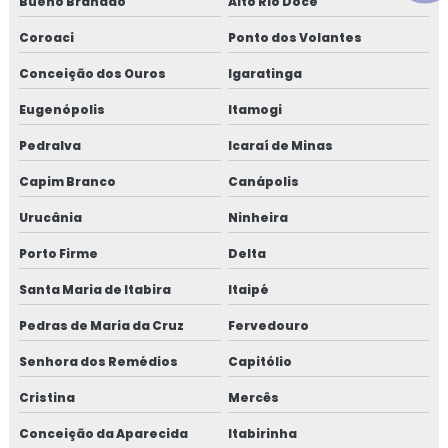
Bueno Brandão
Alto Rio Doce
Coroaci
Ponto dos Volantes
Conceição dos Ouros
Igaratinga
Eugenópolis
Itamogi
Pedralva
Icaraí de Minas
Capim Branco
Canápolis
Urucânia
Ninheira
Porto Firme
Delta
Santa Maria de Itabira
Itaipé
Pedras de Maria da Cruz
Fervedouro
Senhora dos Remédios
Capitólio
Cristina
Mercês
Conceição da Aparecida
Itabirinha