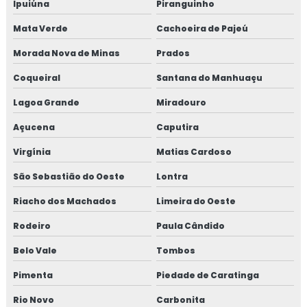
Ipuiúna
Piranguinho
Mata Verde
Cachoeira de Pajeú
Morada Nova de Minas
Prados
Coqueiral
Santana do Manhuaçu
Lagoa Grande
Miradouro
Açucena
Caputira
Virgínia
Matias Cardoso
São Sebastião do Oeste
Lontra
Riacho dos Machados
Limeira do Oeste
Rodeiro
Paula Cândido
Belo Vale
Tombos
Pimenta
Piedade de Caratinga
Rio Novo
Carbonita