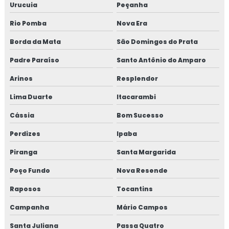
Microfibra polipropileno para concreto
Urucuia
Peçanha
Rio Pomba
Nova Era
Microfibra de polipropileno para piso
Borda da Mata
São Domingos do Prata
Microfibra sintética para concreto
Padre Paraíso
Santo Antônio do Amparo
Microfibra de vidro para concreto
Arinos
Resplendor
Mini bomba de concreto
Lima Duarte
Itacarambi
Cássia
Bom Sucesso
Preço bomba de concreto
Perdizes
Ipaba
Preço de fibra de carbono para reforço estrutural
Piranga
Santa Margarida
Reforço estrutural em fibra de carbono
Poço Fundo
Nova Resende
Reforço fibra de carbono
Raposos
Tocantins
Campanha
Mário Campos
Santa Juliana
Passa Quatro