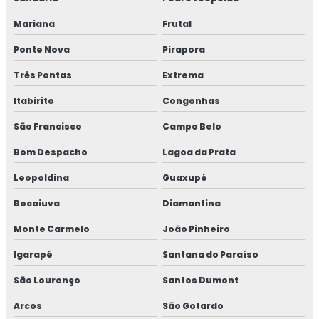
Mariana
Frutal
Fibra para reboco
Ponte Nova
Pirapora
Fibra sintética para concreto
Três Pontas
Extrema
Fibra sintética estrutural
Itabirito
Congonhas
Fibra vidro concreto
São Francisco
Campo Belo
Bom Despacho
Lagoa da Prata
Fibra de vidro para concreto preço
Leopoldina
Guaxupé
Fibra de vidro estrutural
Bocaiuva
Diamantina
Fibra de vidro para reboco
Monte Carmelo
João Pinheiro
Fibras sintéticas para obras
Igarapé
Santana do Paraíso
São Lourenço
Santos Dumont
Fornecedor de bomba para concreto
Arcos
São Gotardo
Fornecedor de bomba de concreto projetado