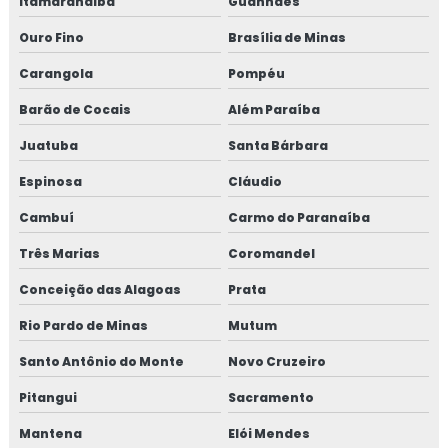
Itamarandiba
Guanhães
Ouro Fino
Brasília de Minas
Fornecedor de fibra sintética para concreto em sp
Carangola
Pompéu
Fornecedor de macrofibra de aço para concreto
Barão de Cocais
Além Paraíba
Fornecedor de macrofibra de aço para concreto em sp
Juatuba
Santa Bárbara
Fornecedor de macrofibra estrutural
Espinosa
Cláudio
Cambuí
Carmo do Paranaíba
Fornecedor de microfibra de aço para concreto
Três Marias
Coromandel
Fornecedor de microfibra de aço para concreto em sp
Conceição das Alagoas
Prata
Fornecedor de microfibra para concreto
Rio Pardo de Minas
Mutum
Fornecedor de peças de bomba de concreto
Santo Antônio do Monte
Novo Cruzeiro
Pitangui
Sacramento
Fornecedor de peças de bomba de concreto em sp
Mantena
Elói Mendes
Macro fibra concreto