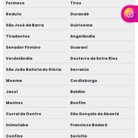
Formoso
Tiros
Reduto
Durandé
São José da Barra
Guiricema
Tiradentes
Angelândia
Senador Firmino
Guarani
Verdelândia
Desterro de Entre Rios
São João Batista do Glória
Serrania
Moema
Cordisburgo
Jacuí
Baldim
Munhoz
Bonfim
Curral de Dentro
São Gonçalo do Abaeté
Inimutaba
Francisco Badaró
Confins
Sericita