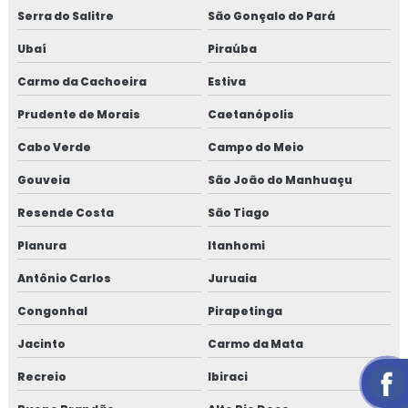
Serra do Salitre
São Gonçalo do Pará
Ubaí
Piraúba
Carmo da Cachoeira
Estiva
Prudente de Morais
Caetanópolis
Cabo Verde
Campo do Meio
Gouveia
São João do Manhuaçu
Resende Costa
São Tiago
Planura
Itanhomi
Antônio Carlos
Juruaia
Congonhal
Pirapetinga
Jacinto
Carmo da Mata
Recreio
Ibiraci