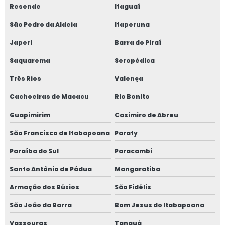
Resende
Itaguaí
Empresa de macrofibra de aço para concreto
São Pedro da Aldeia
Itaperuna
Empresa de macrofibra de aço para concreto em sp
Japeri
Barra do Piraí
Equipamentos para bombeamento de concreto
Saquarema
Seropédica
Três Rios
Valença
Fábrica de bomba para concreto
Cachoeiras de Macacu
Rio Bonito
Fábrica de bomba de concreto projetado
Guapimirim
Casimiro de Abreu
Fábrica de bomba para concreto em sp
São Francisco de Itabapoana
Paraty
Fábrica de fibra de aço para concreto
Paraíba do Sul
Paracambi
Santo Antônio de Pádua
Mangaratiba
Fábrica de fibra de aço para concreto em sp
Armação dos Búzios
São Fidélis
Fábrica de fibra para concreto
São João da Barra
Bom Jesus do Itabapoana
Fábrica de fibra para concreto em sp
Vassouras
Tanguá