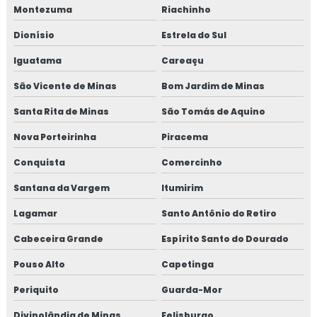
Montezuma
Riachinho
Dionísio
Estrela do Sul
Iguatama
Careaçu
São Vicente de Minas
Bom Jardim de Minas
Santa Rita de Minas
São Tomás de Aquino
Nova Porteirinha
Piracema
Conquista
Comercinho
Santana da Vargem
Itumirim
Lagamar
Santo Antônio do Retiro
Cabeceira Grande
Espírito Santo do Dourado
Pouso Alto
Capetinga
Periquito
Guarda-Mor
Divinolândia de Minas
Felisburgo