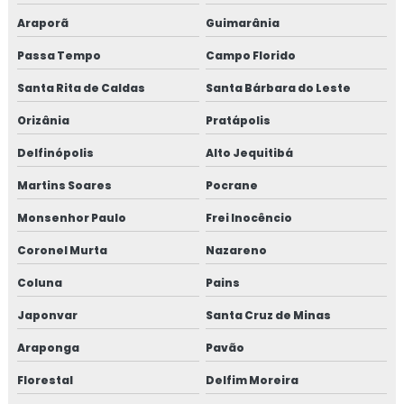
Araporã
Guimarânia
Passa Tempo
Campo Florido
Santa Rita de Caldas
Santa Bárbara do Leste
Orizânia
Pratápolis
Delfinópolis
Alto Jequitibá
Martins Soares
Pocrane
Monsenhor Paulo
Frei Inocêncio
Coronel Murta
Nazareno
Coluna
Pains
Japonvar
Santa Cruz de Minas
Araponga
Pavão
Florestal
Delfim Moreira