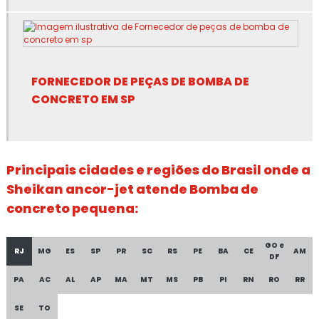
Bomba de projeção de concreto seco
Bomba de projetado
Bomba de projetar concreto
FORNECEDOR DE PEÇAS DE BOMBA DE
CONCRETO EM SP
Bombeadora de concreto
Bombeamento de concreto com ar comprimido
Principais cidades e regiões do Brasil onde a
Concreto projetado equipamentos
Sheikan ancor-jet atende Bomba de
concreto pequena:
Distribuidora de fibra para concreto
Distribuidora de fibra para concreto em sp
GO e
RJ
MG
ES
SP
PR
SC
RS
PE
BA
CE
AM
DF
Distribuidora de fibra sintética para concreto
PA
AC
AL
AP
MA
MT
MS
PB
PI
RN
RO
RR
Distribuidora de fibra sintética para concreto em sp
SE
TO