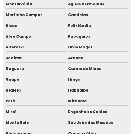
Montalvânia
Águas Vermelhas
Martinho Campos
Candeias
Bicas
Felixlândia
Abre Campo
Papagaios
Alterosa
Grão Mogol
Joaíma
Areado
Itaguara
Carmo de Minas
Guapé
Itinga
Ataléia
Itapagipe
Poté
Mirabela
Miraí
Engenheiro Caldas
Monte Belo
São João das Missões
Ubaporanga
Campos Altos