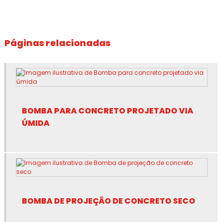
Bomba para concreto a venda
Bomba cp6
Páginas relacionadas
Bomba estacionária para concreto
Bomba para jogar concreto
Bomba lança para concreto
BOMBA PARA CONCRETO PROJETADO VIA
Bomba de lançamento de concreto
ÚMIDA
Bomba de lançar concreto
Bomba de projeção
Bomba de projeção de argamassa
BOMBA DE PROJEÇÃO DE CONCRETO SECO
Bomba de projeção de concreto