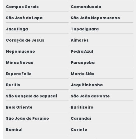
Campos Gerais
Camanducaia
Macro fibra de polipropileno
São José da Lapa
São João Nepomuceno
Macrofibra
Jacutinga
Tupaciguara
Coração de Jesus
Aimorés
Macrofibra de aço
Nepomuceno
Pedra Azul
Macrofibra concreto
Minas Novas
Paraopeba
Macrofibra concreto polipropileno
Espera Feliz
Monte Sião
Macrofibra para concreto preço
Buritis
Jequitinhonha
São Gonçalo do Sapucaí
São João da Ponte
Macrofibra estrutural
Belo Oriente
Buritizeiro
Macrofibra estrutural para concreto
São João do Paraíso
Carandaí
Macrofibra para piso
Bambuí
Corinto
Macrofibra para pisos de concreto