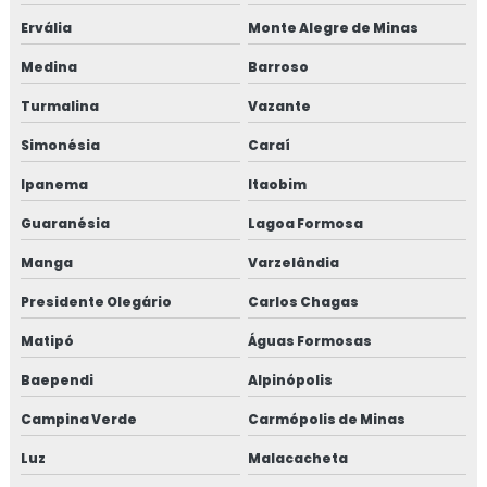
Máquina bombear concreto
Ervália
Monte Alegre de Minas
Máquina de bombear concreto pequena
Medina
Barroso
Máquina de concreto projetado preço
Turmalina
Vazante
Simonésia
Caraí
Máquina de projeção de concreto
Ipanema
Itaobim
Máquina de projeção de concreto refratário
Guaranésia
Lagoa Formosa
Máquina de projetar concreto
Manga
Varzelândia
Micro fibra para concreto
Presidente Olegário
Carlos Chagas
Matipó
Águas Formosas
Microfibra concreto
Baependi
Alpinópolis
Microfibra para concreto preço
Campina Verde
Carmópolis de Minas
Microfibra para pisos
Luz
Malacacheta