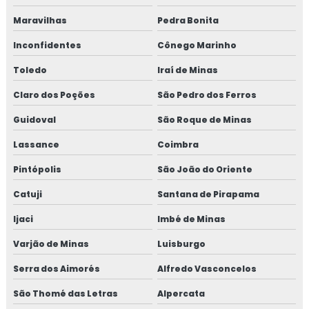
Maravilhas
Pedra Bonita
Inconfidentes
Cônego Marinho
Toledo
Iraí de Minas
Claro dos Poções
São Pedro dos Ferros
Guidoval
São Roque de Minas
Lassance
Coimbra
Pintópolis
São João do Oriente
Catuji
Santana de Pirapama
Ijaci
Imbé de Minas
Varjão de Minas
Luisburgo
Serra dos Aimorés
Alfredo Vasconcelos
São Thomé das Letras
Alpercata